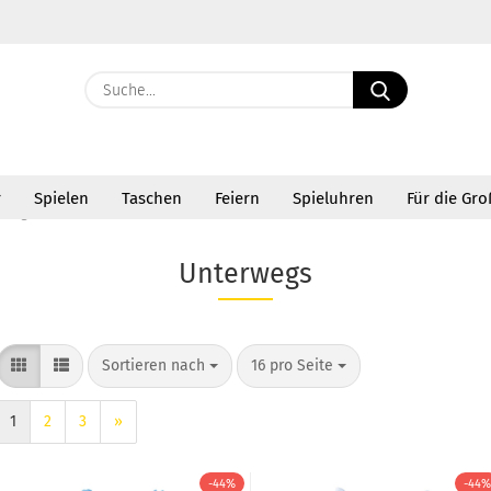
Suche...
E-Ma
r
Spielen
Taschen
Feiern
Spieluhren
Für die Gr
Pass
rwegs
Unterwegs
Konto 
Sortieren nach
pro Seite
Sortieren nach
16 pro Seite
Passw
1
2
3
»
-44%
-44%