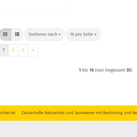
Sortieren nach
pro Seite
Sortieren nach
16 pro Seite
1
2
3
»
1
bis
16
(von insgesamt
35
)
chtel.de Zauberhafte Babyartikel und Spielwaren mit Bestickung und Be