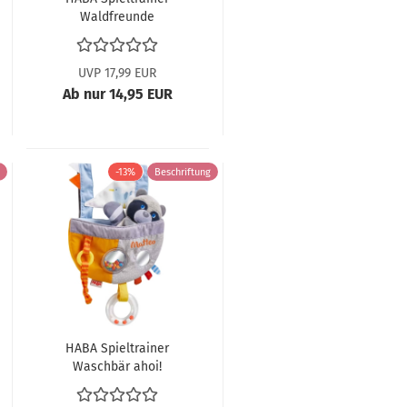
Waldfreunde
Waschbär 306925 ABV
UVP 17,99 EUR
Ab nur 14,95 EUR
-13%
Beschriftung
HABA Spieltrainer
Waschbär ahoi!
306382 ABV