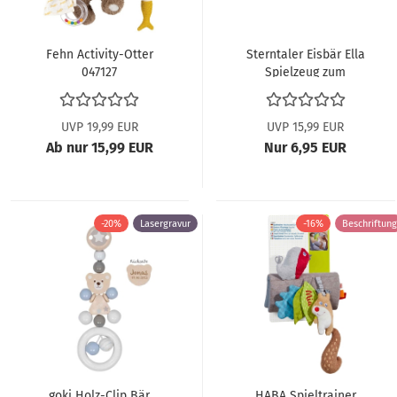
Fehn Activity-Otter
Sterntaler Eisbär Ella
047127
Spielzeug zum
Aufhängen 6601508
ABV
UVP 19,99 EUR
UVP 15,99 EUR
Ab nur 15,99 EUR
Nur 6,95 EUR
-20%
Lasergravur
-16%
Beschriftung
goki Holz-Clip Bär
HABA Spieltrainer