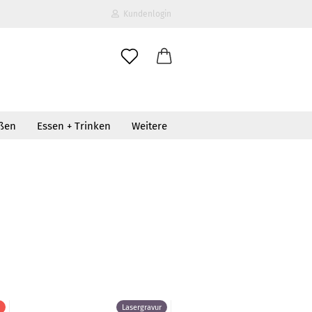
Kundenlogin
il
oßen
Essen + Trinken
Weitere
wort
erstellen
ort vergessen?
Lasergravur