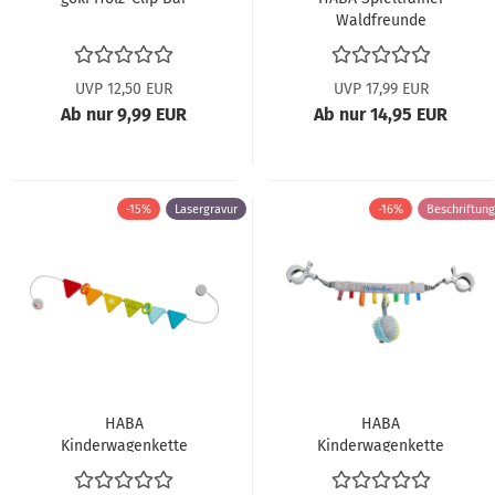
Waldfreunde
Eichhörnchen 306927
ABV
UVP 12,50 EUR
UVP 17,99 EUR
Ab nur 9,99 EUR
Ab nur 14,95 EUR
-15%
Lasergravur
-16%
Beschriftung
HABA
HABA
Kinderwagenkette
Kinderwagenkette
Wimpelchen 306679
Regenbogenzauber
ABV
305965 ABV