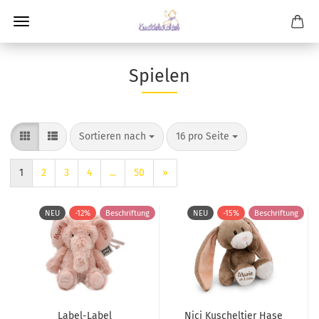
Spielen
Sortieren nach
pro Seite
Sortieren nach
16 pro Seite
1
2
3
4
...
50
»
NEU
-12%
Beschriftung
NEU
-15%
Beschriftung
Label-Label
Nici Kuscheltier Hase