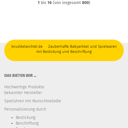
1
bis
16
(von insgesamt
800
)
knuddelwichtel.de Zauberhafte Babyartikel und Spielwaren
mit Bestickung und Beschriftung
DAS BIETEN WIR ...
Hochwertige Produkte
bekannter Hersteller
Spieluhren mit Wunschmelodie
Personalisierung durch
Bestickung​
Beschriftung