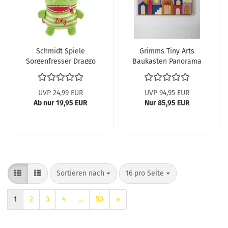
Schmidt Spiele
Grimms Tiny Arts
Sorgenfresser Draggo
Baukasten Panorama
42677
10219
UVP 24,99 EUR
UVP 94,95 EUR
Ab nur 19,95 EUR
Nur 85,95 EUR
Sortieren nach
pro Seite
Sortieren nach
16 pro Seite
1
2
3
4
...
50
»