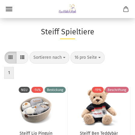
Steiff Spieltiere
Sortieren nach
pro Seite
Sortieren nach
16 pro Seite
1
NEU
-14%
Bestickung
-19%
Beschriftung
Steiff Lio Pinguin
Steiff Ben Teddybär