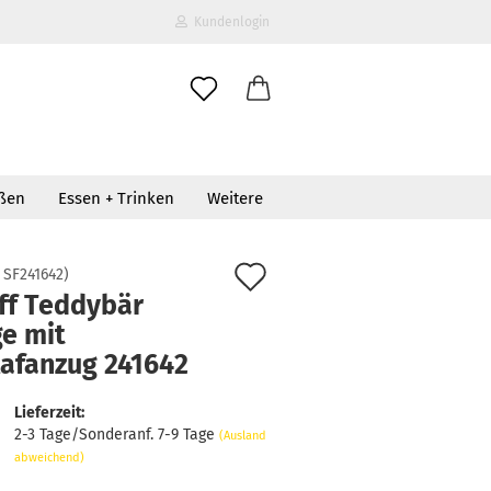
Kundenlogin
il
oßen
Essen + Trinken
Weitere
wort
Auf
:
SF241642
)
iff Teddybär
den
ge mit
erstellen
Merkzettel
lafanzug 241642
ort vergessen?
Lieferzeit:
2-3 Tage/Sonderanf. 7-9 Tage
(Ausland
abweichend)