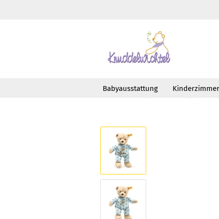
Babyausstattung
Kinderzimme
»
»
Startseite
Spielen
Puppen und Sp