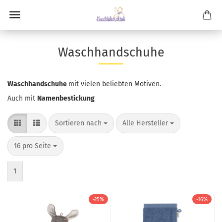
Waschhandschuhe
Waschhandschuhe
mit vielen beliebten Motiven.
Auch mit
Namenbestickung
Sortieren nach
pro Seite
Sortieren nach
Alle Hersteller
pro Seite
16 pro Seite
1
-25%
-16%