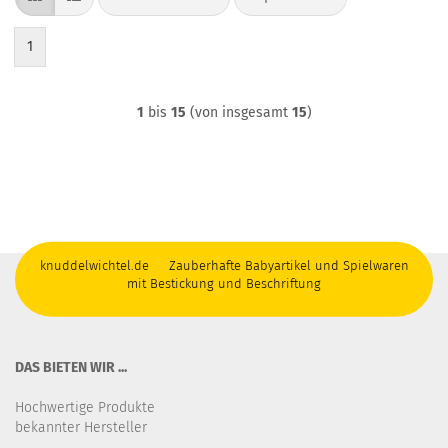
1
1
bis
15
(von insgesamt
15
)
knuddelwichtel.de Zauberhafte Babyartikel und Spielwaren
mit Bestickung und Beschriftung
DAS BIETEN WIR ...
Hochwertige Produkte
bekannter Hersteller