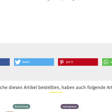
tweet
pin it
t
he diesen Artikel bestellten, haben auch folgende Art
Bestickung
Lasergravur