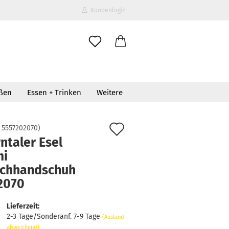
Kundenlogin
il
oßen
Essen + Trinken
Weitere
wort
schuh 7202070
Auf
:
5557202070
)
ntaler Esel
den
i
erstellen
Merkzettel
chhandschuh
ort vergessen?
2070
Lieferzeit:
2-3 Tage/Sonderanf. 7-9 Tage
(Ausland
abweichend)