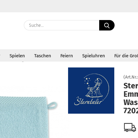
Suche...
E-Ma
r
Spielen
Taschen
Feiern
Spieluhren
Für die Gr
Pass
»
»
 Bad und Pflege
Waschhandschuhe
Sterntaler Esel Emmi Waschhand
(Art.Nr.
Ster
Emm
Konto 
Was
Passw
720