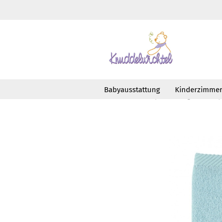
Babyausstattung
Kinderzimme
»
»
Startseite
Babyausstattung
Baby