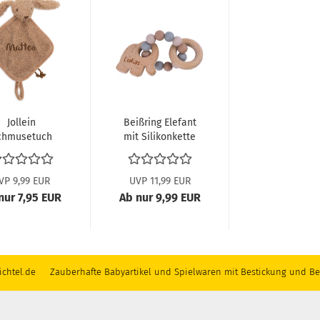
Jollein
Beißring Elefant
chmusetuch
mit Silikonkette
Bunny -
Riverside
VP 9,99 EUR
UVP 11,99 EUR
nur 7,95 EUR
Ab nur 9,99 EUR
chtel.de Zauberhafte Babyartikel und Spielwaren mit Bestickung und Be