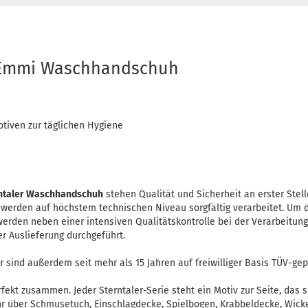
l Emmi Waschhandschuh
otiven zur täglichen Hygiene
ntaler Waschhandschuh
stehen Qualität und Sicherheit an erster Stel
n werden auf höchstem technischen Niveau sorgfältig verarbeitet. Um
werden neben einer intensiven Qualitätskontrolle bei der Verarbeitun
er Auslieferung durchgeführt.
 sind außerdem seit mehr als 15 Jahren auf freiwilliger Basis TÜV-gep
rfekt zusammen. Jeder Sterntaler-Serie steht ein Motiv zur Seite, das 
hr über Schmusetuch, Einschlagdecke, Spielbogen, Krabbeldecke, Wickel