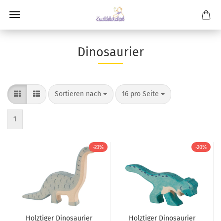
Dinosaurier
Sortieren nach
pro Seite
Sortieren nach
16 pro Seite
1
-23%
-20%
Holztiger Dinosaurier
Holztiger Dinosaurier