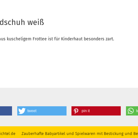
ndschuh weiß
s kuscheligem Frottee ist für Kinderhaut besonders zart.
tweet
pin it
t
chtel.de Zauberhafte Babyartikel und Spielwaren mit Bestickung und Be