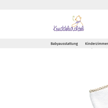
Babyausstattung
Kinderzimme
»
»
Startseite
Babyausstattung
Baby