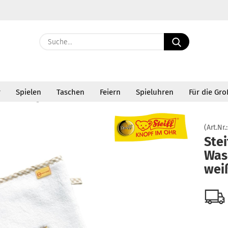
Suche...
E-Ma
r
Spielen
Taschen
Feiern
Spieluhren
Für die Gr
Pass
»
»
 Bad und Pflege
Waschhandschuhe
Steiff Waschhandschuh weiß
(Art.Nr.
Stei
Was
Konto 
wei
Passw