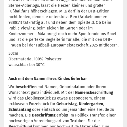
Sterne-Adlerlogo, lässt die Herzen kleiner und großer
Fußballfans höherschlagen. Mila darf in der DFB-Edition
nicht fehlen, denn sie unterstützt Ben (Artikelnummer:
988851) tatkräftig auf und neben dem Spielfeld. Ob beim
Public Viewing, beim Kicken im Garten oder im
Kinderzimmer – Mila bringt noch mehr Spielfreude ins Spiel
und ist die perfekte Begleiterin für alle, die mit den DFB-
Frauen bei der Fußball-Europameisterschaft 2025 mitfiebern.
30cm
Obermaterial 100% Polyester
weaschbar bei 30°C
Auch mit dem Namen Ihres Kindes lieferbar
Wir
beschriften
mit Namen, Geburtsdatum oder Ihrem
Wunschtext ganz individuell. Mit der
Namensbeschriftung
wird das Lieblingsstück zu etwas Besonderem, einem
exklusiven Einzelstück für
Geburtstag
,
Kindergarten
,
Schulanfang
oder einfach so um jemanden eine Freude zu
machen. Die
Beschriftung
erfolgt im Poliflex Transfer, einer
hochwertigen Veredelungsart von Textilien. Für die
Beschriftung
kommen nur hochwertige Materialien zum