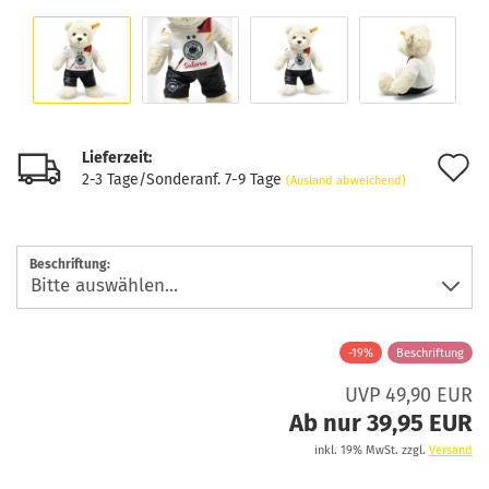
Lieferzeit:
A
2-3 Tage/Sonderanf. 7-9 Tage
(Ausland abweichend)
d
M
Beschriftung:
-19%
Beschriftung
UVP 49,90 EUR
Ab nur 39,95 EUR
inkl. 19% MwSt. zzgl.
Versand