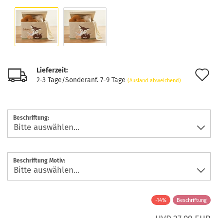
Lieferzeit:
A
2-3 Tage/Sonderanf. 7-9 Tage
(Ausland abweichend)
d
M
Beschriftung:
Beschriftung Motiv:
-14%
Beschriftung