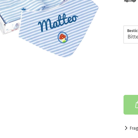
Besti
Fra