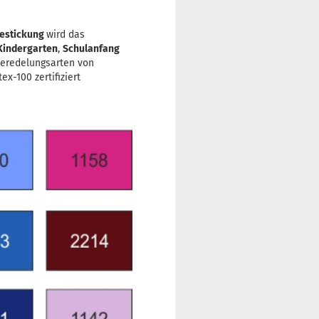
estickung
wird das
Kindergarten
,
Schulanfang
Veredelungsarten von
x-100 zertifiziert