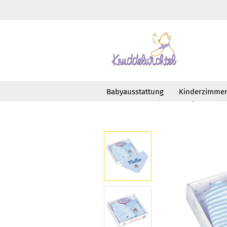
Babyausstattung
Kinderzimme
»
»
Startseite
Babyausstattung
Bab