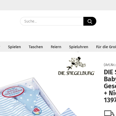
Suche...
E-Ma
r
Spielen
Taschen
Feiern
Spieluhren
Für die Gr
Pass
»
»
ymode
Geschenkset
DIE SPIEGELBURG Babyglück Geschenkset Mütze + N
(Art.Nr.
DIE
Bab
Konto 
Ges
Passw
+ Ni
139