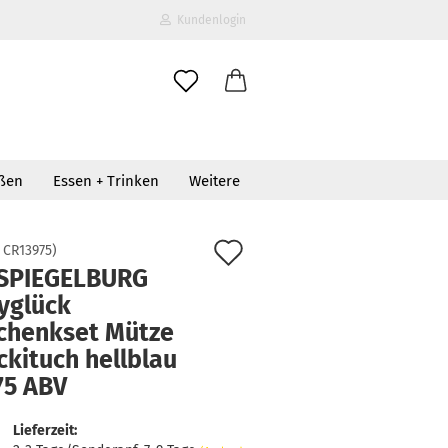
Kundenlogin
il
oßen
Essen + Trinken
Weitere
wort
ickituch hellblau 13975 ABV
Auf
:
CR13975
)
 SPIEGELBURG
den
yglück
erstellen
Merkzettel
chenkset Mütze
ort vergessen?
ckituch hellblau
75 ABV
Lieferzeit: