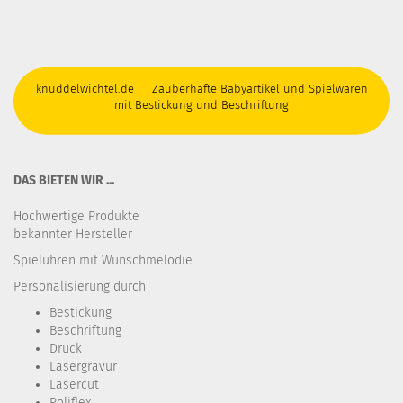
knuddelwichtel.de Zauberhafte Babyartikel und Spielwaren
mit Bestickung und Beschriftung
DAS BIETEN WIR ...
Hochwertige Produkte
bekannter Hersteller
Spieluhren mit Wunschmelodie
Personalisierung durch
Bestickung​
Beschriftung
Druck
Lasergravur
Lasercut
Poliflex