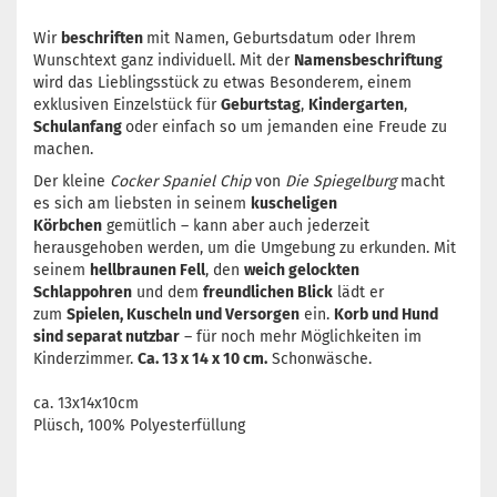
Wir
beschriften
mit Namen, Geburtsdatum oder Ihrem
Wunschtext ganz individuell. Mit der
Namensbeschriftung
wird das Lieblingsstück zu etwas Besonderem, einem
exklusiven Einzelstück für
Geburtstag
,
Kindergarten
,
Schulanfang
oder einfach so um jemanden eine Freude zu
machen.
Der kleine
Cocker Spaniel Chip
von
Die Spiegelburg
macht
es sich am liebsten in seinem
kuscheligen
Körbchen
gemütlich – kann aber auch jederzeit
herausgehoben werden, um die Umgebung zu erkunden. Mit
seinem
hellbraunen Fell
, den
weich gelockten
Schlappohren
und dem
freundlichen Blick
lädt er
zum
Spielen, Kuscheln und Versorgen
ein.
Korb und Hund
sind separat nutzbar
– für noch mehr Möglichkeiten im
Kinderzimmer.
Ca. 13 x 14 x 10 cm.
Schonwäsche.
ca. 13x14x10cm
Plüsch, 100% Polyesterfüllung