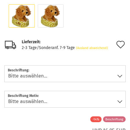
Lieferzeit:
A
2-3 Tage/Sonderanf. 7-9 Tage
(Ausland abweichend)
d
M
Beschriftung:
Beschriftung Motiv:
-14%
Beschriftung