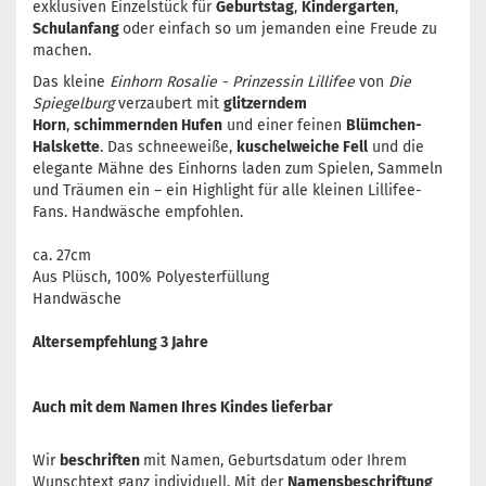
exklusiven Einzelstück für
Geburtstag
,
Kindergarten
,
Schulanfang
oder einfach so um jemanden eine Freude zu
machen.
Das kleine
Einhorn Rosalie - Prinzessin Lillifee
von
Die
Spiegelburg
verzaubert mit
glitzerndem
Horn
,
schimmernden Hufen
und einer feinen
Blümchen-
Halskette
. Das schneeweiße,
kuschelweiche Fell
und die
elegante Mähne des Einhorns laden zum Spielen, Sammeln
und Träumen ein – ein Highlight für alle kleinen Lillifee-
Fans. Handwäsche empfohlen.
ca. 27cm
Aus Plüsch, 100% Polyesterfüllung
Handwäsche
Altersempfehlung 3 Jahre
Auch mit dem Namen Ihres Kindes lieferbar
Wir
beschriften
mit Namen, Geburtsdatum oder Ihrem
Wunschtext ganz individuell. Mit der
Namensbeschriftung