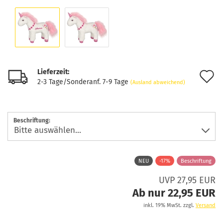
Lieferzeit:
A
2-3 Tage/Sonderanf. 7-9 Tage
(Ausland abweichend)
d
M
Beschriftung:
NEU
-17%
Beschriftung
UVP 27,95 EUR
Ab nur 22,95 EUR
inkl. 19% MwSt. zzgl.
Versand