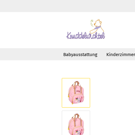
Babyausstattung
Kinderzimme
»
»
Startseite
Taschen
Rucksäcke