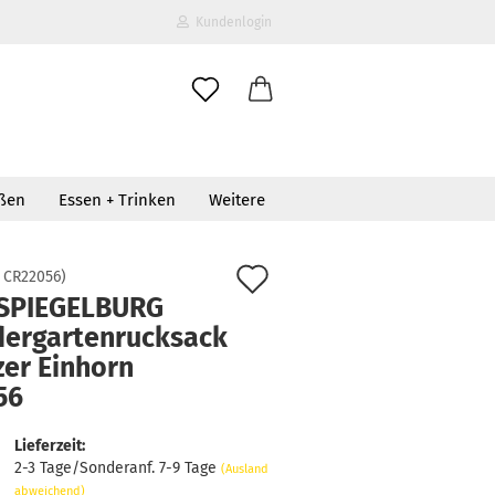
Kundenlogin
il
oßen
Essen + Trinken
Weitere
wort
Auf
:
CR22056
)
 SPIEGELBURG
den
dergartenrucksack
erstellen
Merkzettel
zer Einhorn
ort vergessen?
56
Lieferzeit:
2-3 Tage/Sonderanf. 7-9 Tage
(Ausland
abweichend)