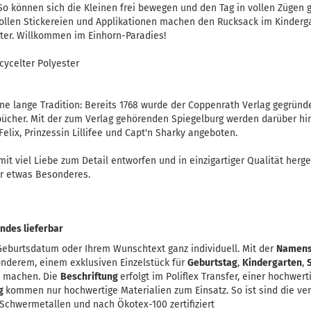
 So können sich die Kleinen frei bewegen und den Tag in vollen Zügen 
ollen Stickereien und Applikationen machen den Rucksack im Kinderga
ter. Willkommen im Einhorn-Paradies!
cycelter Polyester
ne lange Tradition: Bereits 1768 wurde der Coppenrath Verlag gegründet
ücher. Mit der zum Verlag gehörenden Spiegelburg werden darüber h
 Felix, Prinzessin Lillifee und Capt'n Sharky angeboten.
 mit viel Liebe zum Detail entworfen und in einzigartiger Qualität herge
r etwas Besonderes.
ndes lieferbar
eburtsdatum oder Ihrem Wunschtext ganz individuell. Mit der
Namens
onderem, einem exklusiven Einzelstück für
Geburtstag
,
Kindergarten
,
u machen. Die
Beschriftung
erfolgt im Poliflex Transfer, einer hochwer
ng
kommen nur hochwertige Materialien zum Einsatz. So ist sind die ve
chwermetallen und nach Ökotex-100 zertifiziert