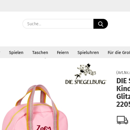
Suche...
E-Ma
r
Spielen
Taschen
Feiern
Spieluhren
Für die Gr
Pass
»
DIE SPIEGELBURG Kindergartenrucksack Glitzer Einhorn 22056
(Art.Nr.
DIE
Kin
Konto 
Glit
Passw
220