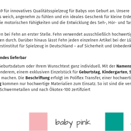
49 für innovatives Qualitätsspielzeug für Babys von Geburt an. Unsere 
 weich, angenehm zu fühlen und ein ideales Geschenk für kleine Erde
ie motorischen Fähigkeiten und die Entwicklung des Seh-, Hör- und Ta
en bei Fehn an erster Stelle. Fehn verwendet ausschließlich hochwerti
len durch. Darüber hinaus lässt Fehn jeden einzelnen Artikel bei der 
tinstitut für Spielzeug in Deutschland – auf Sicherheit und Unbedenkl
ndes lieferbar
eburtsdatum oder Ihrem Wunschtext ganz individuell. Mit der
Namens
onderem, einem exklusiven Einzelstück für
Geburtstag
,
Kindergarten
,
u machen. Die
Beschriftung
erfolgt im Poliflex Transfer, einer hochwer
ng
kommen nur hochwertige Materialien zum Einsatz. So ist sind die ve
chwermetallen und nach Ökotex-100 zertifiziert