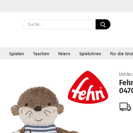
Suche...
E-Ma
r
Spielen
Taschen
Feiern
Spieluhren
Für die Gr
Pass
»
usetücher
Fehn Knister-Otter 047097
(Art.Nr.
Fehn
047
Konto 
Passw