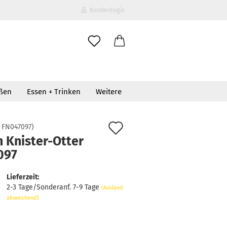
Kundenlogin
il
oßen
Essen + Trinken
Weitere
wort
Auf
:
FN047097
)
 Knister-Otter
den
097
erstellen
Merkzettel
ort vergessen?
Lieferzeit:
2-3 Tage/Sonderanf. 7-9 Tage
(Ausland
abweichend)