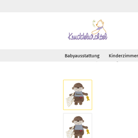
Babyausstattung
Kinderzimme
»
»
Startseite
Babyausstattung
Schm