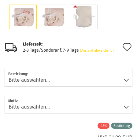
Lieferzeit:
A
2-3 Tage/Sonderanf. 7-9 Tage
(Ausland abweichend)
d
M
Bestickung:
Motiv:
-18%
Bestickung