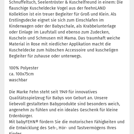
Schnuffeltuch, Seelentröster & Kuschelfreund in einem: Die
flauschige Kuscheldecke Vogel aus der feehnLAND
Kollektion ist ein treuer Begleiter für Groß und Klein. Als
Erstlingsdecke eignet sie sich zum Einschlafen im
Kinderwagen oder der Babyschale, als Krabbelunterlage
oder Einlage im Laufstall und ebenso zum Zudecken,
Kuscheln und Schmusen mit Mama. Das traumhaft weiche
Material in Rose mit niedlicher Applikation macht die
Kuscheldecke zum hübschen Accessoire und kuscheligen
Begleiter für zuhause oder unterwegs.
100% Polyester
ca. 100x75cm
waschbar
Die Marke Fehn steht seit 1949 für innovatives
Qualitätsspielzeug für Babys von Geburt an. Unsere
liebevoll gestalteten Babyprodukte sind besonders weich,
angenehm zu fühlen und ein ideales Geschenk für kleine
Erdenbürger.
Mit babyFEHN® fördern Sie die motorischen Fähigkeiten und
die Entwicklung des Seh-, Hör- und Tastvermögens Ihres
Kindes.