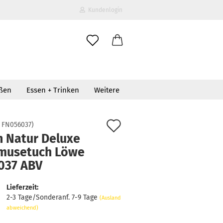
Kundenlogin
il
oßen
Essen + Trinken
Weitere
wort
Auf
:
FN056037
)
n Natur Deluxe
den
musetuch Löwe
erstellen
Merkzettel
037 ABV
ort vergessen?
Lieferzeit:
2-3 Tage/Sonderanf. 7-9 Tage
(Ausland
abweichend)