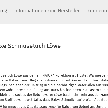
ung
Informationen zum Hersteller
Kundenre
uxe Schmusetuch Löwe
musetuch Löwe aus der fehnNATUR® Kollektion ist Tröster, Wärmespend
dabei Babys treuer Begleiter zuhause und auf Reisen. Beim Einschlafe
Tagsüber laden der Holzring und die nachhaltigen Materialien aus 1
iertem Anbau sowie die Füllung aus 100% bio-basierten PLA-Fasern au
ddeln ein, sodass der liebenswerte Löwe bald nicht mehr aus der Han
am Stoff-Löwen sorgt dafür, dass Babys Schnuller auf großen Abenteue
49 für innovatives Qualitätsspielzeug für Babys von Geburt an. Unsere 