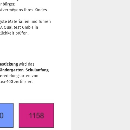
nbürger.
stvermögens Ihres Kindes.
gste Materialien und führen
LGA Qualitest GmbH in
ichkeit prüfen.
estickung
wird das
Kindergarten
,
Schulanfang
Veredelungsarten von
x-100 zertifiziert