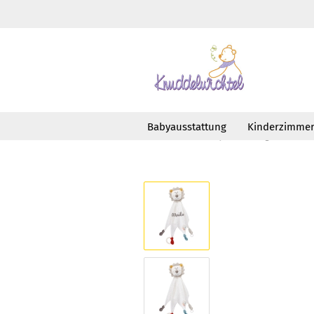
Babyausstattung
Kinderzimme
»
»
Startseite
Babyausstattung
Schm