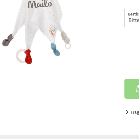
Besti
Fra