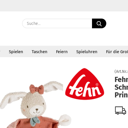
Suche...
E-Ma
r
Spielen
Taschen
Feiern
Spieluhren
Für die Gr
Pass
»
usetücher
Fehn Natur Schmusetuch Hase Princess 048438
(Art.Nr.
Feh
Sch
Konto 
Pri
Passw