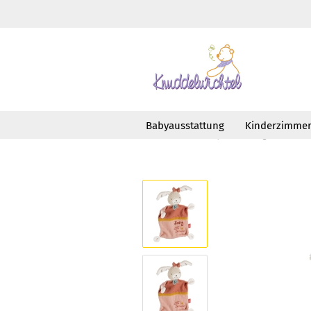
Babyausstattung
Kinderzimme
»
»
Startseite
Babyausstattung
Schm