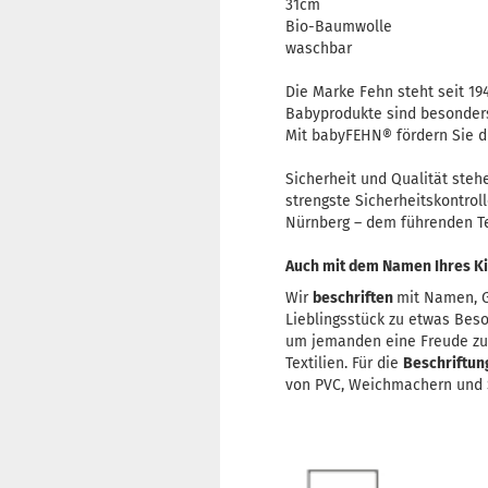
31cm
Bio-Baumwolle
waschbar
Die Marke Fehn steht seit 19
Babyprodukte sind besonders
Mit babyFEHN® fördern Sie d
Sicherheit und Qualität steh
strengste Sicherheitskontrol
Nürnberg – dem führenden Tes
Auch mit dem Namen Ihres Ki
Wir
beschriften
mit Namen, G
Lieblingsstück zu etwas Bes
um jemanden eine Freude z
Textilien. Für die
Beschriftu
von PVC, Weichmachern und S