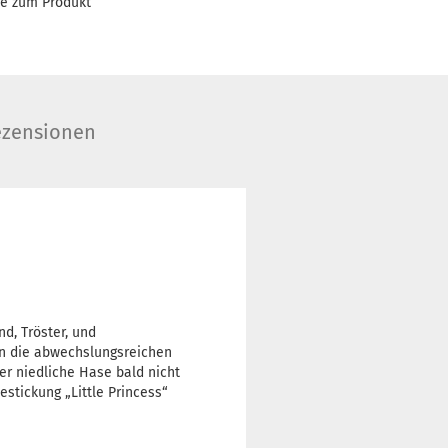
ge zum Produkt
zensionen
d, Tröster, und
en die abwechslungsreichen
er niedliche Hase bald nicht
stickung „Little Princess“