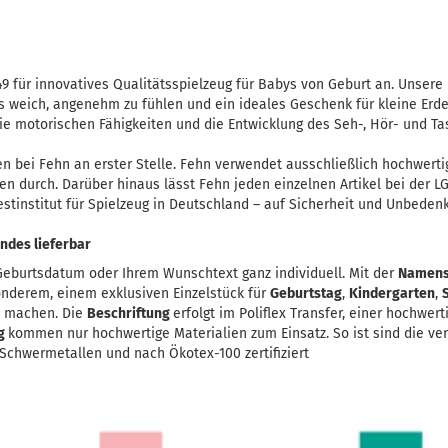
49 für innovatives Qualitätsspielzeug für Babys von Geburt an. Unsere 
 weich, angenehm zu fühlen und ein ideales Geschenk für kleine Erde
ie motorischen Fähigkeiten und die Entwicklung des Seh-, Hör- und Ta
en bei Fehn an erster Stelle. Fehn verwendet ausschließlich hochwerti
len durch. Darüber hinaus lässt Fehn jeden einzelnen Artikel bei der 
tinstitut für Spielzeug in Deutschland – auf Sicherheit und Unbedenkl
ndes lieferbar
eburtsdatum oder Ihrem Wunschtext ganz individuell. Mit der
Namens
onderem, einem exklusiven Einzelstück für
Geburtstag
,
Kindergarten
,
u machen. Die
Beschriftung
erfolgt im Poliflex Transfer, einer hochwer
ng
kommen nur hochwertige Materialien zum Einsatz. So ist sind die ve
chwermetallen und nach Ökotex-100 zertifiziert