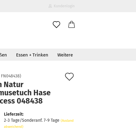
Kundenlogin
il
oßen
Essen + Trinken
Weitere
wort
Auf
:
FN048438
)
n Natur
den
musetuch Hase
erstellen
Merkzettel
ncess 048438
ort vergessen?
Lieferzeit:
2-3 Tage/Sonderanf. 7-9 Tage
(Ausland
abweichend)