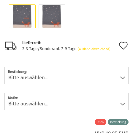
Lieferzeit:
A
2-3 Tage/Sonderanf. 7-9 Tage
(Ausland abweichend)
d
M
Bestickung:
Motiv:
-15%
Bestickung