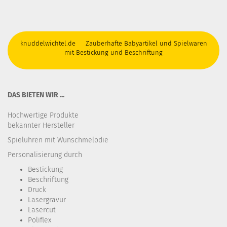
knuddelwichtel.de Zauberhafte Babyartikel und Spielwaren
mit Bestickung und Beschriftung
DAS BIETEN WIR ...
Hochwertige Produkte
bekannter Hersteller
Spieluhren mit Wunschmelodie
Personalisierung durch
Bestickung​
Beschriftung
Druck
Lasergravur
Lasercut
Poliflex