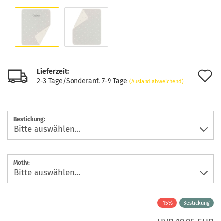
Lieferzeit:
A
2-3 Tage/Sonderanf. 7-9 Tage
(Ausland abweichend)
d
M
Bestickung:
Motiv:
-15%
Bestickung