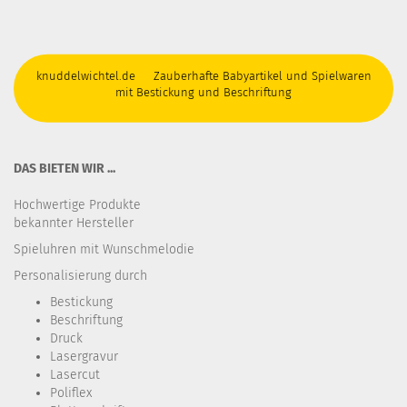
knuddelwichtel.de Zauberhafte Babyartikel und Spielwaren
mit Bestickung und Beschriftung
DAS BIETEN WIR ...
Hochwertige Produkte
bekannter Hersteller
Spieluhren mit Wunschmelodie
Personalisierung durch
Bestickung​
Beschriftung
Druck
Lasergravur
Lasercut
Poliflex