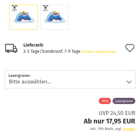
Lieferzeit:
A
2-3 Tage/Sonderanf. 7-9 Tage
(Ausland abweichend)
d
M
Lasergravur:
-26%
Lasergravur
UVP 24,50 EUR
Ab nur 17,95 EUR
inkl. 19% MwSt. zzgl.
Versand