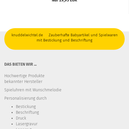
Nur 29,95 EUR
knuddelwichtel.de Zauberhafte Babyartikel und Spielwaren
mit Bestickung und Beschriftung
DAS BIETEN WIR ...
Hochwertige Produkte
bekannter Hersteller
Spieluhren mit Wunschmelodie
Personalisierung durch
Bestickung​
Beschriftung
Druck
Lasergravur