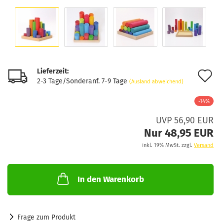
Lieferzeit:
A
2-3 Tage/Sonderanf. 7-9 Tage
(Ausland abweichend)
d
-14%
M
UVP 56,90 EUR
Nur 48,95 EUR
inkl. 19% MwSt. zzgl.
Versand
In den Warenkorb
Frage zum Produkt