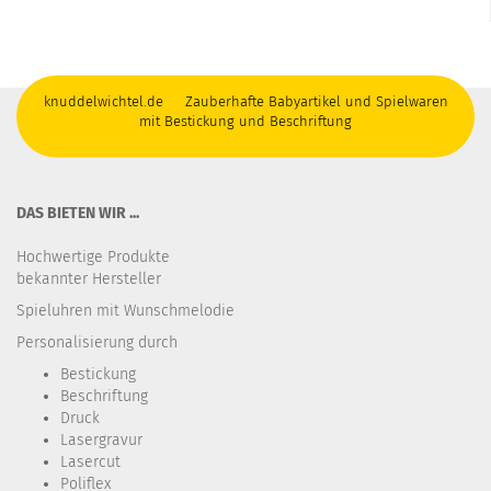
knuddelwichtel.de Zauberhafte Babyartikel und Spielwaren
mit Bestickung und Beschriftung
DAS BIETEN WIR ...
Hochwertige Produkte
bekannter Hersteller
Spieluhren mit Wunschmelodie
Personalisierung durch
Bestickung​
Beschriftung
Druck
Lasergravur
Lasercut
Poliflex