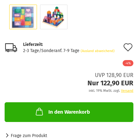
Lieferzeit:
A
2-3 Tage/Sonderanf. 7-9 Tage
(Ausland abweichend)
d
-4%
M
UVP 128,90 EUR
Nur 122,90 EUR
inkl. 19% MwSt. zzgl.
Versand
In den Warenkorb
Frage zum Produkt