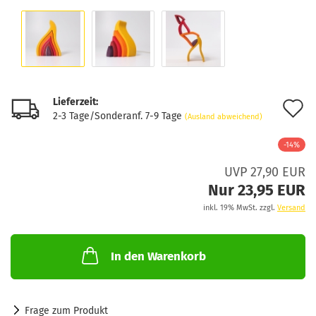
Lieferzeit:
A
2-3 Tage/Sonderanf. 7-9 Tage
(Ausland abweichend)
d
-14%
M
UVP 27,90 EUR
Nur 23,95 EUR
inkl. 19% MwSt. zzgl.
Versand
In den Warenkorb
Frage zum Produkt