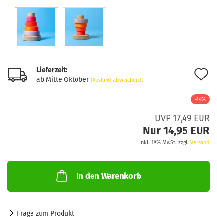
Lieferzeit:
A
ab Mitte Oktober
(Ausland abweichend)
d
-14%
M
UVP 17,49 EUR
Nur 14,95 EUR
inkl. 19% MwSt. zzgl.
Versand
In den Warenkorb
Frage zum Produkt