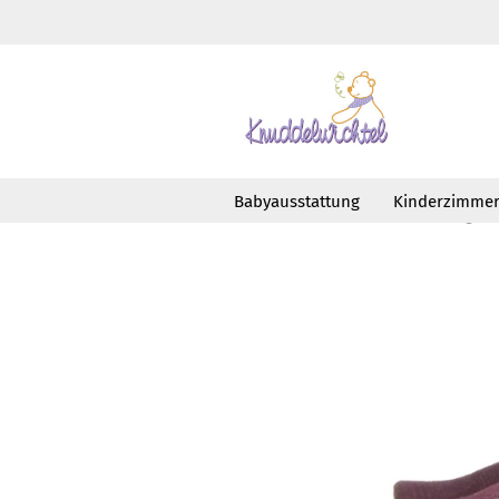
Babyausstattung
Kinderzimme
»
»
Startseite
Feiern
Geburtstag