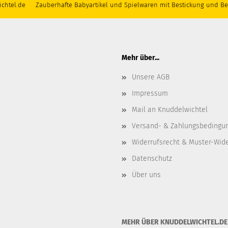
chtel.de Zauberhafte Babyartikel und Spielwaren mit Bestickung und Be
Mehr über...
Unsere AGB
Impressum
Mail an Knuddelwichtel
Versand- & Zahlungsbedingu
Widerrufsrecht & Muster-Wid
Datenschutz
Über uns
MEHR ÜBER KNUDDELWICHTEL.DE .