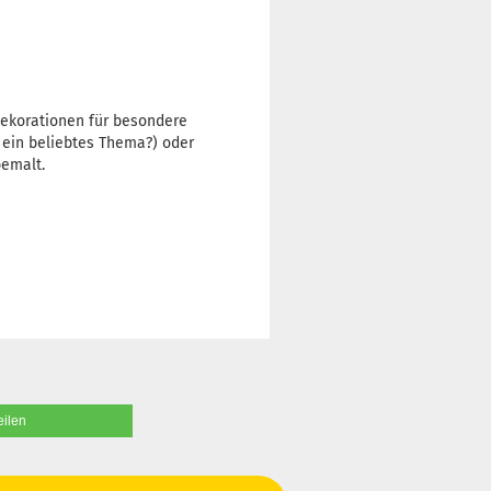
dekorationen für besondere
r ein beliebtes Thema?) oder
bemalt.
eilen