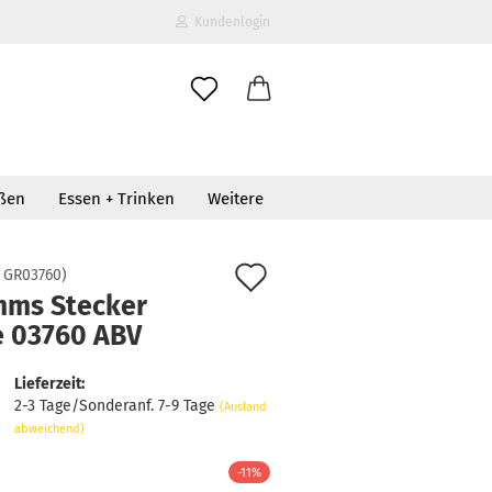
Kundenlogin
il
oßen
Essen + Trinken
Weitere
wort
Auf
:
GR03760
)
mms Stecker
den
e 03760 ABV
erstellen
Merkzettel
ort vergessen?
Lieferzeit:
2-3 Tage/Sonderanf. 7-9 Tage
(Ausland
abweichend)
-11%