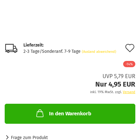
Lieferzeit:
A
2-3 Tage/Sonderanf. 7-9 Tage
(Ausland abweichend)
d
-14%
M
UVP 5,79 EUR
Nur 4,95 EUR
inkl. 19% MwSt. zzgl.
Versand
In den Warenkorb
Frage zum Produkt