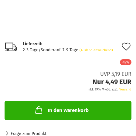
Lieferzeit:
A
2-3 Tage/Sonderanf. 7-9 Tage
(Ausland abweichend)
d
-13%
M
UVP 5,19 EUR
Nur 4,49 EUR
inkl. 19% MwSt. zzgl.
Versand
In den Warenkorb
Frage zum Produkt