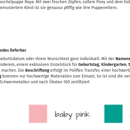
Kuschelpuppe Roya: Mit zwei feschen Zöpfen, süßem Pony und dem hüb
emustertem Kleid ist sie genauso pfiffig wie ihre Puppeneltern.
ndes lieferbar
eburtsdatum oder Ihrem Wunschtext ganz individuell. Mit der
Namens
onderem, einem exklusiven Einzelstück für
Geburtstag
,
Kindergarten
,
u machen. Die
Beschriftung
erfolgt im Poliflex Transfer, einer hochwer
ng
kommen nur hochwertige Materialien zum Einsatz. So ist sind die ve
chwermetallen und nach Ökotex-100 zertifiziert