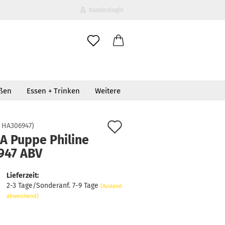
Kundenlogin
il
oßen
Essen + Trinken
Weitere
wort
Auf
:
HA306947
)
A Puppe Philine
den
947 ABV
erstellen
Merkzettel
ort vergessen?
Lieferzeit:
2-3 Tage/Sonderanf. 7-9 Tage
(Ausland
abweichend)