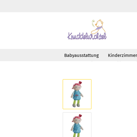
Babyausstattung
Kinderzimme
»
»
Startseite
Spielen
Puppen und Sp