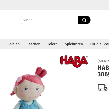
Suche...
E-Ma
r
Spielen
Taschen
Feiern
Spieluhren
Für die Gr
Pass
»
»
ieltiere
HABA Puppen
HABA Puppe Philine 306947 ABV
(Art.Nr.
HAB
306
Konto 
Passw