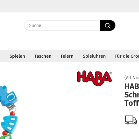
Suche...
E-Ma
r
Spielen
Taschen
Feiern
Spieluhren
Für die Gr
Pass
»
»
n und Trinken
Schnullerketten
HABA Schnullerkette Toff-Toff 2661 ABV
(Art.Nr.
HAB
Schn
Konto 
Tof
Passw