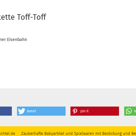
tte Toff-Toff
iner Eisenbahn
tweet
pin it
t
chtel.de Zauberhafte Babyartikel und Spielwaren mit Bestickung und Be