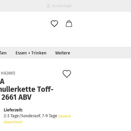
Kundenlogin
il
oßen
Essen + Trinken
Weitere
wort
Auf
:
HA2661
)
A
den
ullerkette Toff-
erstellen
Merkzettel
f 2661 ABV
ort vergessen?
Lieferzeit:
2-3 Tage/Sonderanf. 7-9 Tage
(Ausland
abweichend)