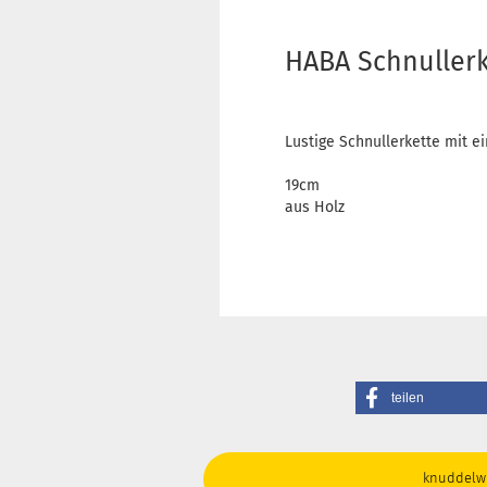
HABA Schnullerke
Lustige Schnullerkette mit e
19cm
aus Holz
teilen
knuddelwi