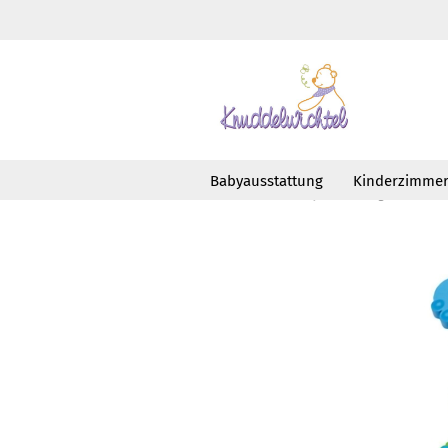
Babyausstattung
Kinderzimme
»
»
Startseite
Babyausstattung
Esse