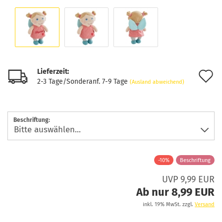
Lieferzeit:
A
2-3 Tage/Sonderanf. 7-9 Tage
(Ausland abweichend)
d
M
Beschriftung:
-10%
Beschriftung
UVP 9,99 EUR
Ab nur 8,99 EUR
inkl. 19% MwSt. zzgl.
Versand