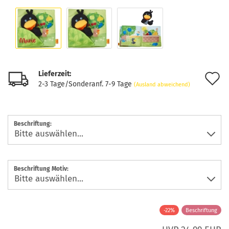
Lieferzeit:
A
2-3 Tage/Sonderanf. 7-9 Tage
(Ausland abweichend)
d
M
Beschriftung:
Beschriftung Motiv:
-22%
Beschriftung