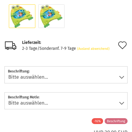
Lieferzeit:
A
2-3 Tage/Sonderanf. 7-9 Tage
(Ausland abweichend)
d
M
Beschriftung:
Beschriftung Motiv:
-16%
Beschriftung