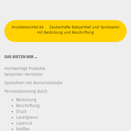
knuddelwichtel.de Zauberhafte Babyartikel und Spielwaren
mit Bestickung und Beschriftung
DAS BIETEN WIR ...
Hochwertige Produkte
bekannter Hersteller
Spieluhren mit Wunschmelodie
Personalisierung durch
Bestickung​
Beschriftung
Druck
Lasergravur
Lasercut
Poliflex