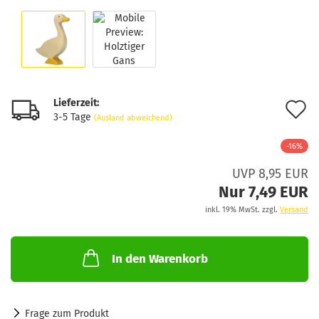
Lieferzeit:
A
3-5 Tage
(Ausland abweichend)
d
-16%
M
UVP 8,95 EUR
Nur 7,49 EUR
inkl. 19% MwSt. zzgl.
Versand
In den Warenkorb
Frage zum Produkt