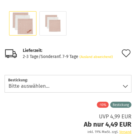
Lieferzeit:
A
2-3 Tage/Sonderanf. 7-9 Tage
(Ausland abweichend)
d
M
Bestickung:
-10%
Bestickung
UVP 4,99 EUR
Ab nur 4,49 EUR
inkl. 19% MwSt. zzgl.
Versand