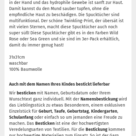
in der Hand und das hydrophile Gewebe ist sanft zur Haut.
Damit kannst du den Mund sauber tupfen, ohne die
empfindliche Haut zu beschädigen. Die Spucktücher sind
multifunktional. Der schöne Twinkling-Print, der übersät ist
mit vielen Sternen, macht diese Spucktücher auch noch
super süß! Diese Spucktücher gibt es in den Farben Wild
Rose oder Sea Green und sie sind im 3er-Pack erhältlich,
damit du immer genug hast!
31x31cm
waschbar
100% Baumwolle
Auch mit dem Namen Ihres Kindes bestickt lieferbar
Wir
besticken
mit Namen, Geburtsdatum oder Ihrem
Wunschtext ganz individuell. Mit der
Namensbestickung
wird
das Lieblingsstück zu etwas Besonderem, einem exklusiven
Einzelstück für
Geburt
,
Taufe
,
Geburtstag
,
Kindergarten
,
Schulanfang
oder einfach so um jemanden eine Freude zu
machen. Das
Besticken
ist eine der hochwertigsten
Veredelungsarten von Textilien. Für die
Bestickung
kommen
nur hochwertige Materialien zum Einsatz. So ist der Garn