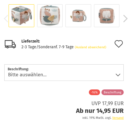
Lieferzeit:
A
2-3 Tage/Sonderanf. 7-9 Tage
(Ausland abweichend)
d
M
Beschriftung:
-16%
Beschriftung
UVP 17,99 EUR
Ab nur 14,95 EUR
inkl. 19% MwSt. zzgl.
Versand