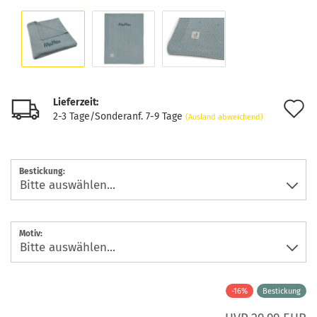
Lieferzeit:
A
2-3 Tage/Sonderanf. 7-9 Tage
(Ausland abweichend)
d
M
Bestickung:
Motiv:
-16%
Bestickung