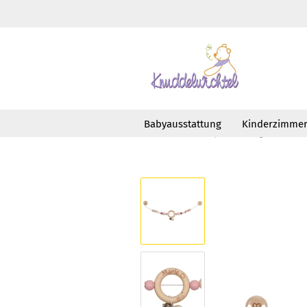
Babyausstattung
Kinderzimme
»
»
Startseite
Babyausstattung
Unte