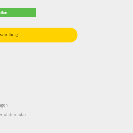
eilen
schriftung
ngen
errufsformular