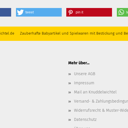
tweet
pin it
t
chtel.de Zauberhafte Babyartikel und Spielwaren mit Bestickung und Be
Mehr über...
Unsere AGB
Impressum
Mail an Knuddelwichtel
Versand- & Zahlungsbedingu
Widerrufsrecht & Muster-Wid
Datenschutz