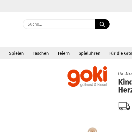
Suche...
E-Ma
r
Spielen
Taschen
Feiern
Spieluhren
Für die Gr
Pass
»
»
rwegs
Kinderwagenketten
Kinderwagenkette Herz pink
(Art.Nr.
Kin
Her
Konto 
Passw