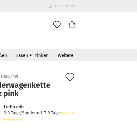
Kundenlogin
il
oßen
Essen + Trinken
Weitere
wort
Auf
:
GK65249
)
derwagenkette
den
z pink
erstellen
Merkzettel
ort vergessen?
Lieferzeit:
2-3 Tage/Sonderanf. 7-9 Tage
(Ausland
abweichend)