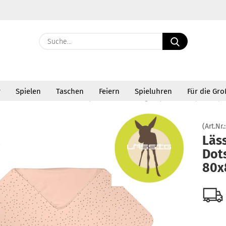
Suche...
E-Ma
r
Spielen
Taschen
Feiern
Spieluhren
Für die Gr
Pass
»
»
en, Kissen und Tücher
Babydecken
Lässig Babydecke Dots powder p
(Art.Nr.
Läs
Dot
Konto 
80x
Passw