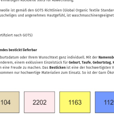
r einfarbigen Rückseite stets für Abwechslung.
lle ist gemäß den GOTS Richtlinien (Global Organic Textile Standard) 
 kuscheliges und angenehmes Hautgefühl, ist waschmaschinengeeignet
tifiziert nach GOTS)
des bestickt lieferbar
burtsdatum oder Ihrem Wunschtext ganz individuell. Mit der
Namensb
onderem, einem exklusiven Einzelstück für
Geburt
,
Taufe
,
Geburtstag
,
n eine Freude zu machen. Das
Besticken
ist eine der hochwertigsten 
kommen nur hochwertige Materialien zum Einsatz. So ist der Garn Ökote