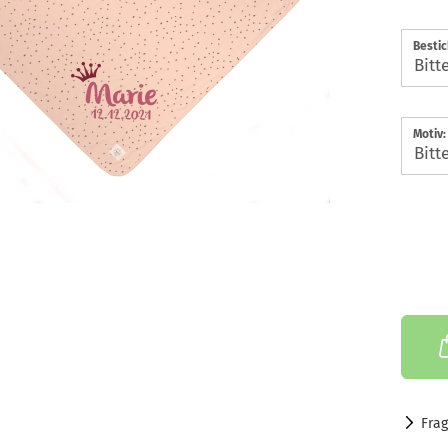
Besti
Motiv:
Fra