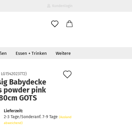
Kundenlogin
il
oßen
Essen + Trinken
Weitere
wort
ink 80x80cm GOTS
Auf
:
LG1542023772
)
sig Babydecke
den
s powder pink
erstellen
Merkzettel
80cm GOTS
ort vergessen?
Lieferzeit:
2-3 Tage/Sonderanf. 7-9 Tage
(Ausland
abweichend)