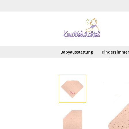
Babyausstattung
Kinderzimme
»
»
Startseite
Babyausstattung
Deck