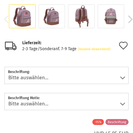
Lieferzeit:
A
2-3 Tage/Sonderanf. 7-9 Tage
(Ausland abweichend)
d
M
Beschriftung:
Beschriftung Motiv:
-15%
Beschriftung