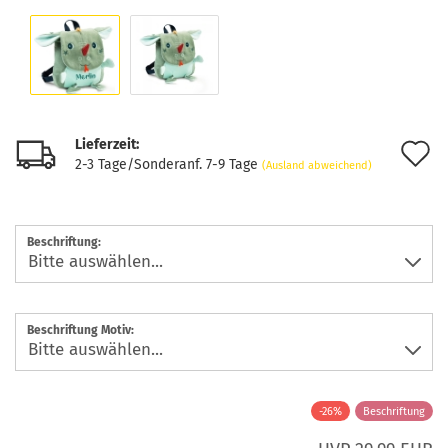
Lieferzeit:
A
2-3 Tage/Sonderanf. 7-9 Tage
(Ausland abweichend)
d
M
Beschriftung:
Beschriftung Motiv:
-26%
Beschriftung