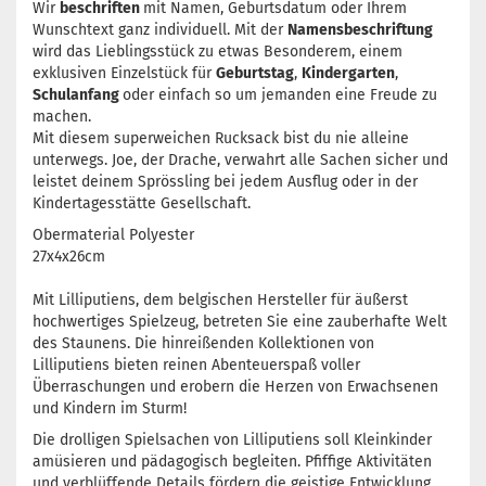
Wir
beschriften
mit Namen, Geburtsdatum oder Ihrem
Wunschtext ganz individuell. Mit der
Namensbeschriftung
wird das Lieblingsstück zu etwas Besonderem, einem
exklusiven Einzelstück für
Geburtstag
,
Kindergarten
,
Schulanfang
oder einfach so um jemanden eine Freude zu
machen.
Mit diesem superweichen Rucksack bist du nie alleine
unterwegs. Joe, der Drache, verwahrt alle Sachen sicher und
leistet deinem Sprössling bei jedem Ausflug oder in der
Kindertagesstätte Gesellschaft.
Obermaterial Polyester
27x4x26cm
Mit Lilliputiens, dem belgischen Hersteller für äußerst
hochwertiges Spielzeug, betreten Sie eine zauberhafte Welt
des Staunens. Die hinreißenden Kollektionen von
Lilliputiens bieten reinen Abenteuerspaß voller
Überraschungen und erobern die Herzen von Erwachsenen
und Kindern im Sturm!
Die drolligen Spielsachen von Lilliputiens soll Kleinkinder
amüsieren und pädagogisch begleiten. Pfiffige Aktivitäten
und verblüffende Details fördern die geistige Entwicklung