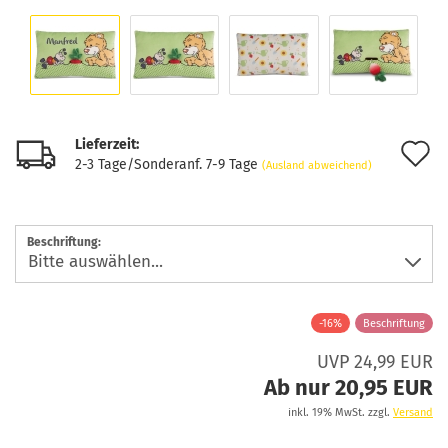
Lieferzeit:
A
2-3 Tage/Sonderanf. 7-9 Tage
(Ausland abweichend)
d
M
Beschriftung:
-16%
Beschriftung
UVP 24,99 EUR
Ab nur 20,95 EUR
inkl. 19% MwSt. zzgl.
Versand