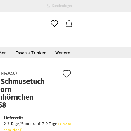
Kundenlogin
il
oßen
Essen + Trinken
Weitere
wort
Auf
:
NI43658
)
i Schmusetuch
den
horn
erstellen
Merkzettel
nhörnchen
ort vergessen?
58
Lieferzeit:
2-3 Tage/Sonderanf. 7-9 Tage
(Ausland
abweichend)