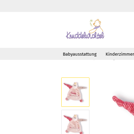
Babyausstattung
Kinderzimme
»
»
Startseite
Babyausstattung
Schm