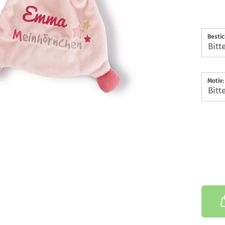
Besti
Motiv: