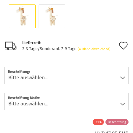
Lieferzeit:
A
2-3 Tage/Sonderanf. 7-9 Tage
(Ausland abweichend)
d
M
Beschriftung:
Beschriftung Motiv:
-11%
Beschriftung