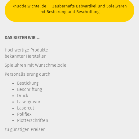
knuddelwichtel.de Zauberhafte Babyartikel und Spielwaren
mit Bestickung und Beschriftung
DAS BIETEN WIR ...
Hochwertige Produkte
bekannter Hersteller
Spieluhren mit Wunschmelodie
Personalisierung durch
Bestickung​
Beschriftung
Druck
Lasergravur
Lasercut
Poliflex
Plotterschriften
zu günstigen Preisen