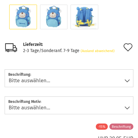
Lieferzeit:
A
2-3 Tage/Sonderanf. 7-9 Tage
(Ausland abweichend)
d
M
Beschriftung:
Beschriftung Motiv:
-15%
Beschriftung