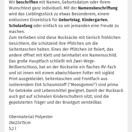
Wir
beschriften
mit Namen, Geburtsdatum oder Ihrem
Wunschtext ganz individuell. Mit der
Namensbeschriftung
wird das Lieblingsstück zu etwas Besonderem, einem
exklusiven Einzelstück für
Geburtstag
,
Kindergarten
,
Schulanfang
oder einfach so um jemanden eine Freude zu
machen.
Zum Verlieben sind diese Rucksäcke mit tierisch fröhlichen
Gesichtern, die schützend ihre Pfötchen um die
Seitentaschen halten. Eines der Pfötchen ist fixiert, das
andere öffnet mit Klett und beinhaltet ein Namensschild.
Das große Hauptfach schließt mit Zwei-Wege-
Reißverschluss, hat an der Rückseite ein flaches RV-Fach
und ist innen mit einem abwischbaren Futter mit sigikid
Print ausgekleidet. Seitentaschen und Frontfach aus
isolierendem EVA Schaumstoff ("Moosgummi") sind prima
für Getränke und Lebensmittel geeignet. Damit der Rucksack
auch gut auf schmalen Kinderschultern sitzt, sind die
gepolsterten Träger und der Brustgurt verstellbar.
Obermaterial Polyester
26x22x15cm
5,2 l