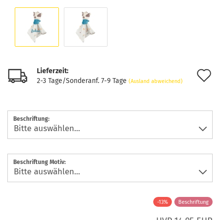
Lieferzeit:
A
2-3 Tage/Sonderanf. 7-9 Tage
(Ausland abweichend)
d
M
Beschriftung:
Beschriftung Motiv:
-13%
Beschriftung