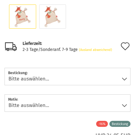
Lieferzeit:
A
2-3 Tage/Sonderanf. 7-9 Tage
(Ausland abweichend)
d
M
Bestickung:
Motiv:
-16%
Bestickung