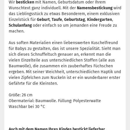
Wir
besticken
mit Namen, Geburtsdatum oder Ihrem
Wunschtext ganz individuell. Mit der
Namensbestickung
wird
das Lieblingsstück zu etwas Besonderem, einem exklusiven
Einzelstück für
Geburt
,
Taufe
,
Geburtstag
,
Kindergarten
,
Schulanfang
oder einfach so um jemanden eine Freude zu
machen.
Aus soften Materialien einen liebenswerten Kuschelfreund
für Babys zu gestalten, das ist unsere Spezialität. Sieht man
sich dieses Schnuffeltuch genauer an, erkennt man die
vielen Einzelteile aus unterschiedlichen Stoffen (alle aus
Baumwolle), die zusammen ein zauberhaftes Füchschen
ergeben. Mit seiner Weichheit, unterschiedlichen Haptik und
vielen Zipfelchen zum Nuckeln ist er ein wunderbarer erster
Gefährte für die Kleinsten.
Größe: 26 cm
Obermaterial: Baumwolle. Füllung: Polyesterwatte
Waschbar bei 30 °C
Auch mit dem Namen Ihres Kindes bestickt lieferbar