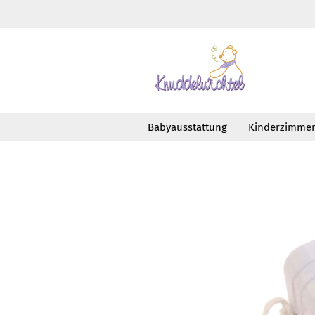
Babyausstattung
Kinderzimme
»
»
Startseite
Babyausstattung
Spie