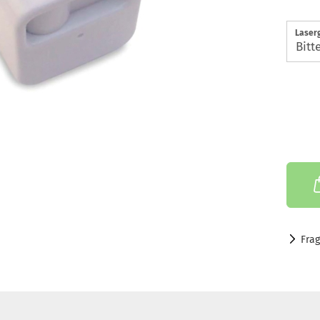
Laserg
Fra