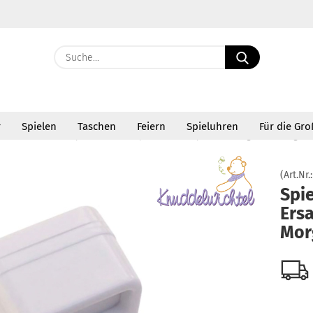
Suche...
E-Ma
r
Spielen
Taschen
Feiern
Spieluhren
Für die Gr
Pass
»
»
luhren
Ersatzspielwerk
Spieluhr Ersatzspielwerk Morgenstimmung
(Art.Nr.
Spi
Ers
Konto 
Mor
Passw