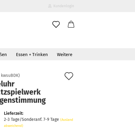
Kundenlogin
il
oßen
Essen + Trinken
Weitere
wort
Auf
:
kwsuBDK
)
eluhr
den
atzspielwerk
erstellen
Merkzettel
genstimmung
ort vergessen?
Lieferzeit:
2-3 Tage/Sonderanf. 7-9 Tage
(Ausland
abweichend)