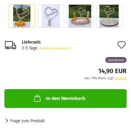
Lieferzeit:
A
3-5 Tage
(Ausland abweichend)
d
Lasergravur
M
14,90 EUR
inkl. 19% MwSt. zzgl.
Versand
In den Warenkorb
Frage zum Produkt