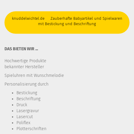
knuddelwichtel.de Zauberhafte Babyartikel und Spielwaren
mit Bestickung und Beschriftung
DAS BIETEN WIR ...
Hochwertige Produkte
bekannter Hersteller
Spieluhren mit Wunschmelodie
Personalisierung durch
Bestickung​
Beschriftung
Druck
Lasergravur
Lasercut
Poliflex
Plotterschriften