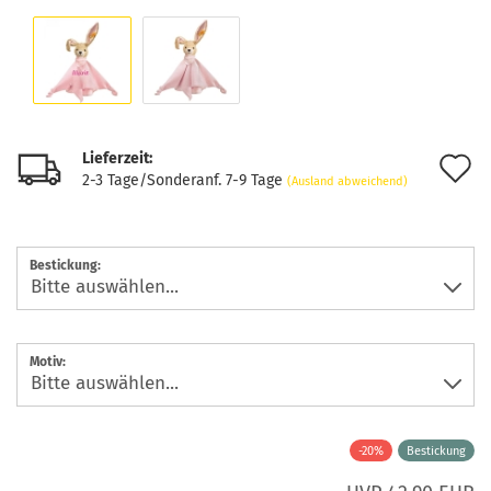
Lieferzeit:
A
2-3 Tage/Sonderanf. 7-9 Tage
(Ausland abweichend)
d
M
Bestickung:
Motiv:
-20%
Bestickung